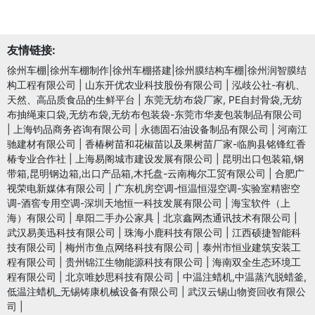
友情链接:
徐州车棚|徐州车棚制作|徐州车棚搭建|徐州膜结构车棚|徐州润智膜结
构工程有限公司
|
山东开优农业科技股份有限公司
|
泓歧公社-有机、
天然、高品质食品的生鲜平台
|
东莞无纺布袋厂家, PE自封骨袋,无纺
布抽绳束口袋,无纺布袋,无纺布包装袋-东莞市华麦包装制品有限公司
|
上海钧品商务咨询有限公司
|
永德固石油设备制品有限公司
|
河南江
驰建材有限公司
|
香椿树苗和花椒苗以及果树苗厂家-临朐县铭锋红香
椿专业合作社
|
上海易阁城市建设发展有限公司
|
昆明出口包装箱,钢
带箱,昆明钢边箱,出口产品箱,木托盘-云南梅尔工贸有限公司
|
合肥广
视荣电新媒体有限公司
|
广东机房空调-恒温恒湿空调-实验室精密空
调-酒窖专用空调-深圳天地恒一科技发展有限公司
|
海宝软件（上
海）有限公司
|
阜阳二手办公家具
|
北京鑫网杰通讯技术有限公司
|
武汉易美迅科技有限公司
|
珠海小鹿科技有限公司
|
江西硕捷智能科
技有限公司
|
梅州市鱼点网络科技有限公司
|
泰州市恒业建筑安装工
程有限公司
|
贵州锦江生物能源科技有限公司
|
海南双全生态环境工
程有限公司
|
北京唯妙思科技有限公司
|
中温注蜡机,中温蒸汽脱蜡釜,
低温注蜡机_无锡铸康机械设备有限公司
|
武汉云锡山物资回收有限公
司
|