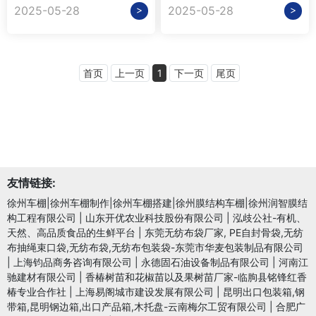
>
>
2025-05-28
2025-05-28
首页
上一页
1
下一页
尾页
友情链接:
徐州车棚|徐州车棚制作|徐州车棚搭建|徐州膜结构车棚|徐州润智膜结
构工程有限公司
|
山东开优农业科技股份有限公司
|
泓歧公社-有机、
天然、高品质食品的生鲜平台
|
东莞无纺布袋厂家, PE自封骨袋,无纺
布抽绳束口袋,无纺布袋,无纺布包装袋-东莞市华麦包装制品有限公司
|
上海钧品商务咨询有限公司
|
永德固石油设备制品有限公司
|
河南江
驰建材有限公司
|
香椿树苗和花椒苗以及果树苗厂家-临朐县铭锋红香
椿专业合作社
|
上海易阁城市建设发展有限公司
|
昆明出口包装箱,钢
带箱,昆明钢边箱,出口产品箱,木托盘-云南梅尔工贸有限公司
|
合肥广