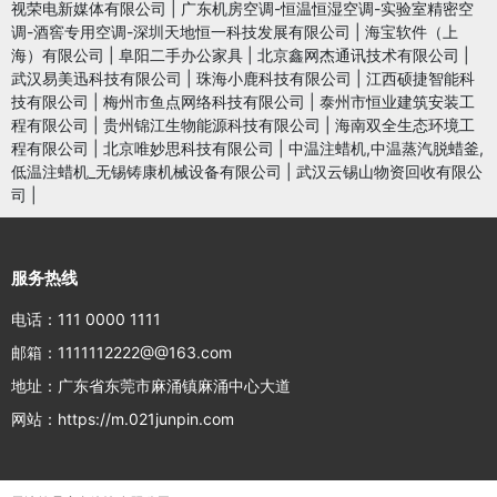
视荣电新媒体有限公司
|
广东机房空调-恒温恒湿空调-实验室精密空
调-酒窖专用空调-深圳天地恒一科技发展有限公司
|
海宝软件（上
海）有限公司
|
阜阳二手办公家具
|
北京鑫网杰通讯技术有限公司
|
武汉易美迅科技有限公司
|
珠海小鹿科技有限公司
|
江西硕捷智能科
技有限公司
|
梅州市鱼点网络科技有限公司
|
泰州市恒业建筑安装工
程有限公司
|
贵州锦江生物能源科技有限公司
|
海南双全生态环境工
程有限公司
|
北京唯妙思科技有限公司
|
中温注蜡机,中温蒸汽脱蜡釜,
低温注蜡机_无锡铸康机械设备有限公司
|
武汉云锡山物资回收有限公
司
|
服务热线
电话：111 0000 1111
邮箱：1111112222@@163.com
地址：广东省东莞市麻涌镇麻涌中心大道
网站：https://m.021junpin.com