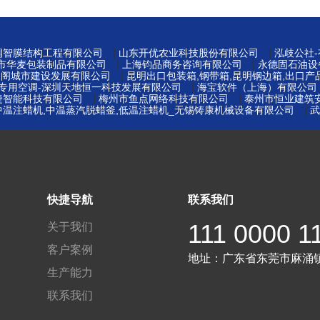
|
|
州润智膜结构工程有限公司
山东开优农业科技股份有限公司
泓歧公社
|
|
莞市华麦包装制品有限公司
上海钧品商务咨询有限公司
永德固石油设
|
易阁城市建设发展有限公司
昆明出口包装箱,钢带箱,昆明钢边箱,出口产
|
窖专用空调-深圳天地恒一科技发展有限公司
海宝软件（上海）有限公司
|
|
捷智能科技有限公司
梅州市鱼点网络科技有限公司
泰州市恒业建筑
|
中温注蜡机,中温蒸汽脱蜡釜,低温注蜡机_无锡铸康机械设备有限公司
武
快捷导航
联系我们
111 0000 1
关于我们
客户案例
地址：
广东省东莞市麻涌
生产能力
联系我们