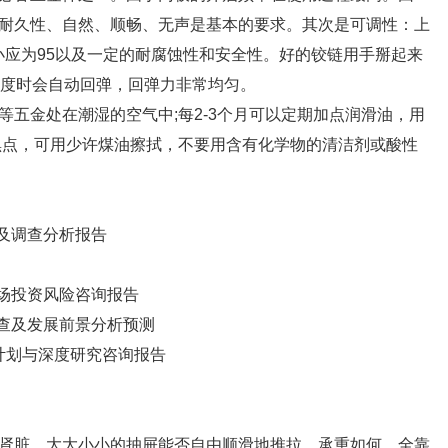
耐久性、自然、顺畅、无声是基本的要求。其次是可调性：上
小应为95以及一定的耐腐蚀性和安全性。好的铰链用手掰起来
5度时会自动回弹，回弹力非常均匀。
金处在潮湿的空气中;每2-3个月可以定期加点润滑油，用
黑点，可用少许煤油擦拭，不要用含有化学物的清洁剂或酸性
测及调查分析报告
市场投资风险咨询报告
场调查及发展前景分析预测
上市计划与深度研究咨询报告
脏。大大小小的抽屉能否自由顺滑地推拉、承重如何，全靠