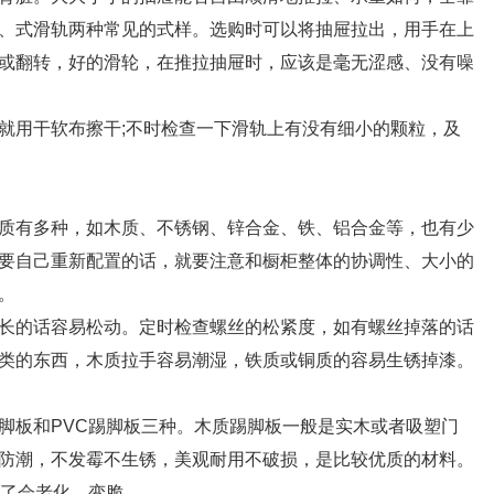
、式滑轨两种常见的式样。选购时可以将抽屉拉出，用手在上
或翻转，好的滑轮，在推拉抽屉时，应该是毫无涩感、没有噪
用干软布擦干;不时检查一下滑轨上有没有细小的颗粒，及
有多种，如木质、不锈钢、锌合金、铁、铝合金等，也有少
要自己重新配置的话，就要注意和橱柜整体的协调性、大小的
。
的话容易松动。定时检查螺丝的松紧度，如有螺丝掉落的话
类的东西，木质拉手容易潮湿，铁质或铜质的容易生锈掉漆。
板和PVC踢脚板三种。木质踢脚板一般是实木或者吸塑门
防潮，不发霉不生锈，美观耐用不破损，是比较优质的材料。
久了会老化、变脆。