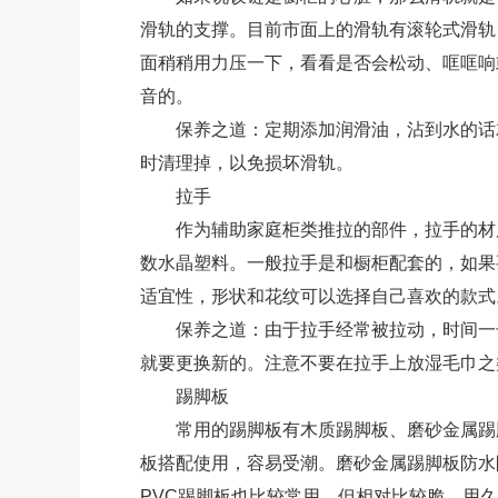
滑轨的支撑。目前市面上的滑轨有滚轮式滑轨
面稍稍用力压一下，看看是否会松动、哐哐响
音的。
保养之道：定期添加润滑油，沾到水的话就
时清理掉，以免损坏滑轨。
拉手
作为辅助家庭柜类推拉的部件，拉手的材质
数水晶塑料。一般拉手是和橱柜配套的，如果
适宜性，形状和花纹可以选择自己喜欢的款式
保养之道：由于拉手经常被拉动，时间一长
就要更换新的。注意不要在拉手上放湿毛巾之
踢脚板
常用的踢脚板有木质踢脚板、磨砂金属踢脚
板搭配使用，容易受潮。磨砂金属踢脚板防水
PVC踢脚板也比较常用，但相对比较脆，用