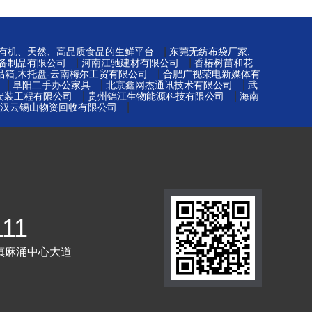
|
-有机、天然、高品质食品的生鲜平台
东莞无纺布袋厂家,
|
|
备制品有限公司
河南江驰建材有限公司
香椿树苗和花
|
品箱,木托盘-云南梅尔工贸有限公司
合肥广视荣电新媒体有
|
|
|
阜阳二手办公家具
北京鑫网杰通讯技术有限公司
武
|
|
安装工程有限公司
贵州锦江生物能源科技有限公司
海南
|
汉云锡山物资回收有限公司
111
镇麻涌中心大道