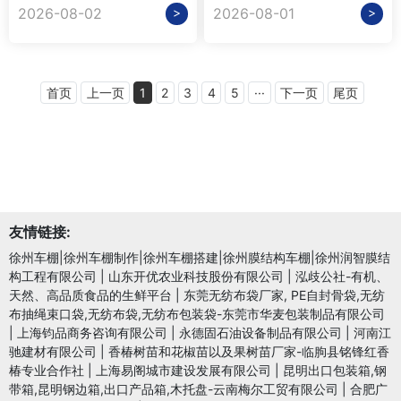
>
>
2026-08-02
2026-08-01
首页
上一页
1
2
3
4
5
···
下一页
尾页
友情链接:
徐州车棚|徐州车棚制作|徐州车棚搭建|徐州膜结构车棚|徐州润智膜结
构工程有限公司
|
山东开优农业科技股份有限公司
|
泓歧公社-有机、
天然、高品质食品的生鲜平台
|
东莞无纺布袋厂家, PE自封骨袋,无纺
布抽绳束口袋,无纺布袋,无纺布包装袋-东莞市华麦包装制品有限公司
|
上海钧品商务咨询有限公司
|
永德固石油设备制品有限公司
|
河南江
驰建材有限公司
|
香椿树苗和花椒苗以及果树苗厂家-临朐县铭锋红香
椿专业合作社
|
上海易阁城市建设发展有限公司
|
昆明出口包装箱,钢
带箱,昆明钢边箱,出口产品箱,木托盘-云南梅尔工贸有限公司
|
合肥广