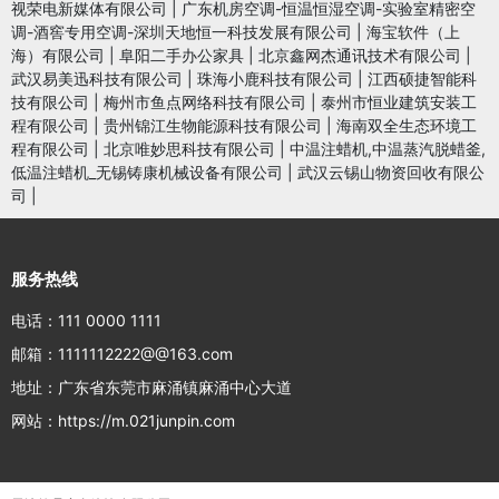
视荣电新媒体有限公司
|
广东机房空调-恒温恒湿空调-实验室精密空
调-酒窖专用空调-深圳天地恒一科技发展有限公司
|
海宝软件（上
海）有限公司
|
阜阳二手办公家具
|
北京鑫网杰通讯技术有限公司
|
武汉易美迅科技有限公司
|
珠海小鹿科技有限公司
|
江西硕捷智能科
技有限公司
|
梅州市鱼点网络科技有限公司
|
泰州市恒业建筑安装工
程有限公司
|
贵州锦江生物能源科技有限公司
|
海南双全生态环境工
程有限公司
|
北京唯妙思科技有限公司
|
中温注蜡机,中温蒸汽脱蜡釜,
低温注蜡机_无锡铸康机械设备有限公司
|
武汉云锡山物资回收有限公
司
|
服务热线
电话：111 0000 1111
邮箱：1111112222@@163.com
地址：广东省东莞市麻涌镇麻涌中心大道
网站：https://m.021junpin.com