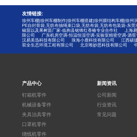
友情链接:
徐州车棚|徐州车棚制作|徐州车棚搭建|徐州膜结构车棚|徐
PE自封骨袋,无纺布抽绳束口袋,无纺布袋,无纺布包装袋-东
|
椒苗以及果树苗厂家-临朐县铭锋红香椿专业合作社
上海
|
限公司
广东机房空调-恒温恒湿空调-实验室精密空调-酒
|
|
汉易美迅科技有限公司
珠海小鹿科技有限公司
江西硕
|
|
双全生态环境工程有限公司
北京唯妙思科技有限公司
产品中心
新闻资讯
钉箱机零件
公司新闻
机械设备零件
行业资讯
夹具治具零件
常见问题
口罩机零件
绕线机零件