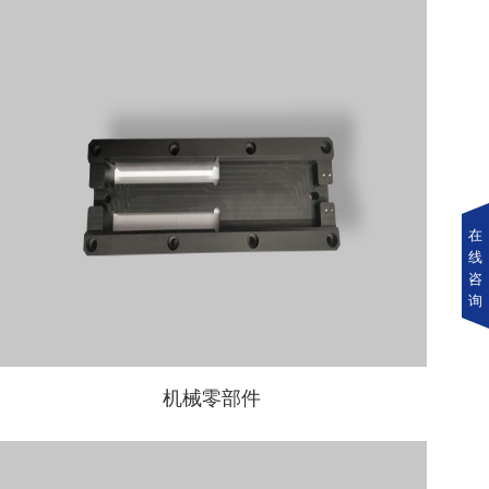
在
线
咨
询
机械零部件