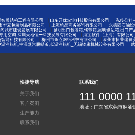
|
|
州润智膜结构工程有限公司
山东开优农业科技股份有限公司
泓歧公社
|
|
莞市华麦包装制品有限公司
上海钧品商务咨询有限公司
永德固石油设
|
易阁城市建设发展有限公司
昆明出口包装箱,钢带箱,昆明钢边箱,出口产
|
窖专用空调-深圳天地恒一科技发展有限公司
海宝软件（上海）有限公司
|
|
捷智能科技有限公司
梅州市鱼点网络科技有限公司
泰州市恒业建筑
|
中温注蜡机,中温蒸汽脱蜡釜,低温注蜡机_无锡铸康机械设备有限公司
武
快捷导航
联系我们
111 0000 1
关于我们
客户案例
地址：
广东省东莞市麻涌
生产能力
联系我们