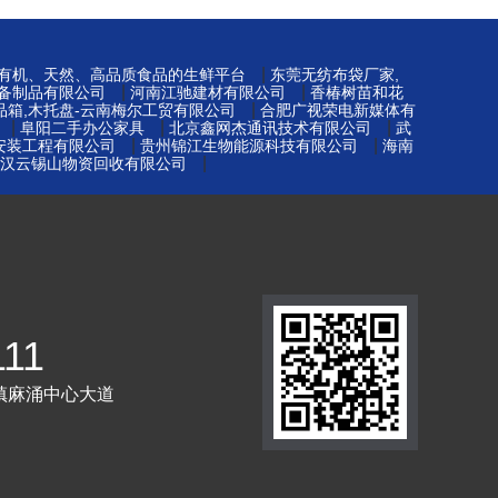
|
-有机、天然、高品质食品的生鲜平台
东莞无纺布袋厂家,
|
|
备制品有限公司
河南江驰建材有限公司
香椿树苗和花
|
品箱,木托盘-云南梅尔工贸有限公司
合肥广视荣电新媒体有
|
|
|
阜阳二手办公家具
北京鑫网杰通讯技术有限公司
武
|
|
安装工程有限公司
贵州锦江生物能源科技有限公司
海南
|
汉云锡山物资回收有限公司
111
镇麻涌中心大道