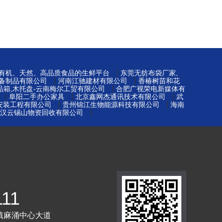
|
-有机、天然、高品质食品的生鲜平台
东莞无纺布袋厂家,
|
|
备制品有限公司
河南江驰建材有限公司
香椿树苗和花
|
品箱,木托盘-云南梅尔工贸有限公司
合肥广视荣电新媒体有
|
|
|
阜阳二手办公家具
北京鑫网杰通讯技术有限公司
武
|
|
安装工程有限公司
贵州锦江生物能源科技有限公司
海南
|
汉云锡山物资回收有限公司
111
镇麻涌中心大道