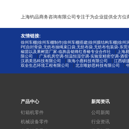
上海钧品商务咨询有限公司专注于为企业提供全方位
友情链接:
徐州车棚|徐州车棚制作|徐州车棚搭建|徐州膜结构车棚|徐
PE自封骨袋,无纺布抽绳束口袋,无纺布袋,无纺布包装袋-东
|
椒苗以及果树苗厂家-临朐县铭锋红香椿专业合作社
上海
|
限公司
广东机房空调-恒温恒湿空调-实验室精密空调-酒
|
|
汉易美迅科技有限公司
珠海小鹿科技有限公司
江西硕
|
|
双全生态环境工程有限公司
北京唯妙思科技有限公司
产品中心
新闻资讯
钉箱机零件
公司新闻
机械设备零件
行业资讯