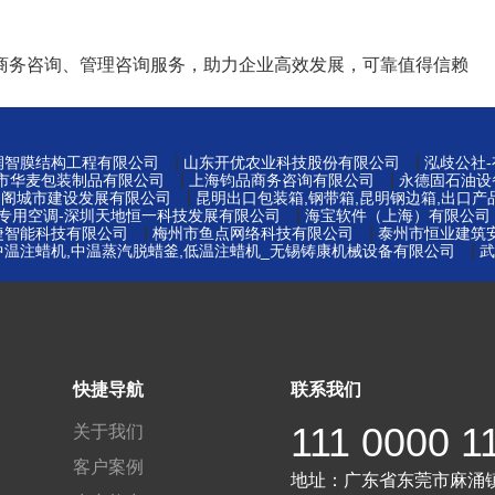
商务咨询、管理咨询服务，助力企业高效发展，可靠值得信赖
|
|
州润智膜结构工程有限公司
山东开优农业科技股份有限公司
泓歧公社
|
|
莞市华麦包装制品有限公司
上海钧品商务咨询有限公司
永德固石油设
|
易阁城市建设发展有限公司
昆明出口包装箱,钢带箱,昆明钢边箱,出口产
|
窖专用空调-深圳天地恒一科技发展有限公司
海宝软件（上海）有限公司
|
|
捷智能科技有限公司
梅州市鱼点网络科技有限公司
泰州市恒业建筑
|
中温注蜡机,中温蒸汽脱蜡釜,低温注蜡机_无锡铸康机械设备有限公司
武
快捷导航
联系我们
111 0000 1
关于我们
客户案例
地址：
广东省东莞市麻涌