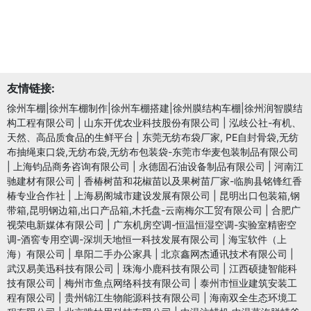
友情链接:
徐州车棚|徐州车棚制作|徐州车棚搭建|徐州膜结构车棚|徐州润智膜结
构工程有限公司
|
山东开优农业科技股份有限公司
|
泓歧公社-有机、
天然、高品质食品的生鲜平台
|
东莞无纺布袋厂家, PE自封骨袋,无纺
布抽绳束口袋,无纺布袋,无纺布包装袋-东莞市华麦包装制品有限公司
|
上海钧品商务咨询有限公司
|
永德固石油设备制品有限公司
|
河南江
驰建材有限公司
|
香椿树苗和花椒苗以及果树苗厂家-临朐县铭锋红香
椿专业合作社
|
上海易阁城市建设发展有限公司
|
昆明出口包装箱,钢
带箱,昆明钢边箱,出口产品箱,木托盘-云南梅尔工贸有限公司
|
合肥广
视荣电新媒体有限公司
|
广东机房空调-恒温恒湿空调-实验室精密空
调-酒窖专用空调-深圳天地恒一科技发展有限公司
|
海宝软件（上
海）有限公司
|
阜阳二手办公家具
|
北京鑫网杰通讯技术有限公司
|
武汉易美迅科技有限公司
|
珠海小鹿科技有限公司
|
江西硕捷智能科
技有限公司
|
梅州市鱼点网络科技有限公司
|
泰州市恒业建筑安装工
程有限公司
|
贵州锦江生物能源科技有限公司
|
海南双全生态环境工