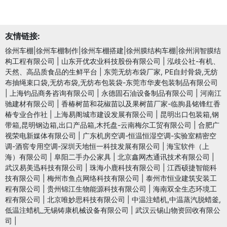
友情链接:
徐州车棚|徐州车棚制作|徐州车棚搭建|徐州膜结构车棚|徐州润智膜结
构工程有限公司
|
山东开优农业科技股份有限公司
|
泓歧公社-有机、
天然、高品质食品的生鲜平台
|
东莞无纺布袋厂家, PE自封骨袋,无纺
布抽绳束口袋,无纺布袋,无纺布包装袋-东莞市华麦包装制品有限公司
|
上海钧品商务咨询有限公司
|
永德固石油设备制品有限公司
|
河南江
驰建材有限公司
|
香椿树苗和花椒苗以及果树苗厂家-临朐县铭锋红香
椿专业合作社
|
上海易阁城市建设发展有限公司
|
昆明出口包装箱,钢
带箱,昆明钢边箱,出口产品箱,木托盘-云南梅尔工贸有限公司
|
合肥广
视荣电新媒体有限公司
|
广东机房空调-恒温恒湿空调-实验室精密空
调-酒窖专用空调-深圳天地恒一科技发展有限公司
|
海宝软件（上
海）有限公司
|
阜阳二手办公家具
|
北京鑫网杰通讯技术有限公司
|
武汉易美迅科技有限公司
|
珠海小鹿科技有限公司
|
江西硕捷智能科
技有限公司
|
梅州市鱼点网络科技有限公司
|
泰州市恒业建筑安装工
程有限公司
|
贵州锦江生物能源科技有限公司
|
海南双全生态环境工
程有限公司
|
北京唯妙思科技有限公司
|
中温注蜡机,中温蒸汽脱蜡釜,
低温注蜡机_无锡铸康机械设备有限公司
|
武汉云锡山物资回收有限公
司
|