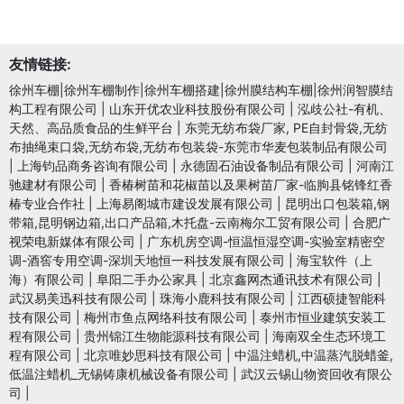
友情链接:
徐州车棚|徐州车棚制作|徐州车棚搭建|徐州膜结构车棚|徐州润智膜结
构工程有限公司
|
山东开优农业科技股份有限公司
|
泓歧公社-有机、
天然、高品质食品的生鲜平台
|
东莞无纺布袋厂家, PE自封骨袋,无纺
布抽绳束口袋,无纺布袋,无纺布包装袋-东莞市华麦包装制品有限公司
|
上海钧品商务咨询有限公司
|
永德固石油设备制品有限公司
|
河南江
驰建材有限公司
|
香椿树苗和花椒苗以及果树苗厂家-临朐县铭锋红香
椿专业合作社
|
上海易阁城市建设发展有限公司
|
昆明出口包装箱,钢
带箱,昆明钢边箱,出口产品箱,木托盘-云南梅尔工贸有限公司
|
合肥广
视荣电新媒体有限公司
|
广东机房空调-恒温恒湿空调-实验室精密空
调-酒窖专用空调-深圳天地恒一科技发展有限公司
|
海宝软件（上
海）有限公司
|
阜阳二手办公家具
|
北京鑫网杰通讯技术有限公司
|
武汉易美迅科技有限公司
|
珠海小鹿科技有限公司
|
江西硕捷智能科
技有限公司
|
梅州市鱼点网络科技有限公司
|
泰州市恒业建筑安装工
程有限公司
|
贵州锦江生物能源科技有限公司
|
海南双全生态环境工
程有限公司
|
北京唯妙思科技有限公司
|
中温注蜡机,中温蒸汽脱蜡釜,
低温注蜡机_无锡铸康机械设备有限公司
|
武汉云锡山物资回收有限公
司
|