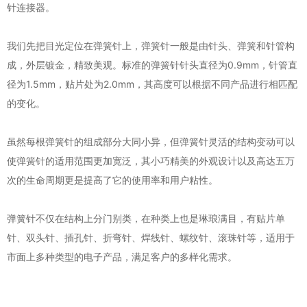
针连接器。
我们先把目光定位在弹簧针上，弹簧针一般是由针头、弹簧和针管构
成，外层镀金，精致美观。标准的弹簧针针头直径为0.9mm，针管直
径为1.5mm，贴片处为2.0mm，其高度可以根据不同产品进行相匹配
的变化。
虽然每根弹簧针的组成部分大同小异，但弹簧针灵活的结构变动可以
使弹簧针的适用范围更加宽泛，其小巧精美的外观设计以及高达五万
次的生命周期更是提高了它的使用率和用户粘性。
弹簧针不仅在结构上分门别类，在种类上也是琳琅满目，有贴片单
针、双头针、插孔针、折弯针、焊线针、螺纹针、滚珠针等，适用于
市面上多种类型的电子产品，满足客户的多样化需求。