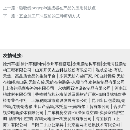
上一篇：
磁吸线pogopin连接器在产品的应用优缺点
下一篇：
五金加工厂冲压前的三种剪切方式
友情链接:
徐州车棚|徐州车棚制作|徐州车棚搭建|徐州膜结构车棚|徐州润智膜结
构工程有限公司
|
山东开优农业科技股份有限公司
|
泓歧公社-有机、
天然、高品质食品的生鲜平台
|
东莞无纺布袋厂家, PE自封骨袋,无纺
布抽绳束口袋,无纺布袋,无纺布包装袋-东莞市华麦包装制品有限公司
|
上海钧品商务咨询有限公司
|
永德固石油设备制品有限公司
|
河南江
驰建材有限公司
|
香椿树苗和花椒苗以及果树苗厂家-临朐县铭锋红香
椿专业合作社
|
上海易阁城市建设发展有限公司
|
昆明出口包装箱,钢
带箱,昆明钢边箱,出口产品箱,木托盘-云南梅尔工贸有限公司
|
合肥广
视荣电新媒体有限公司
|
广东机房空调-恒温恒湿空调-实验室精密空
调-酒窖专用空调-深圳天地恒一科技发展有限公司
|
海宝软件（上
海）有限公司
|
阜阳二手办公家具
|
北京鑫网杰通讯技术有限公司
|