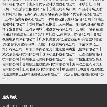
构工程有限公司
|
山东开优农业科技股份有限公司
|
泓歧公社-有机、
天然、高品质食品的生鲜平台
|
东莞无纺布袋厂家, PE自封骨袋,无纺
布抽绳束口袋,无纺布袋,无纺布包装袋-东莞市华麦包装制品有限公司
|
上海钧品商务咨询有限公司
|
永德固石油设备制品有限公司
|
河南江
驰建材有限公司
|
香椿树苗和花椒苗以及果树苗厂家-临朐县铭锋红香
椿专业合作社
|
上海易阁城市建设发展有限公司
|
昆明出口包装箱,钢
带箱,昆明钢边箱,出口产品箱,木托盘-云南梅尔工贸有限公司
|
合肥广
视荣电新媒体有限公司
|
广东机房空调-恒温恒湿空调-实验室精密空
调-酒窖专用空调-深圳天地恒一科技发展有限公司
|
海宝软件（上
海）有限公司
|
阜阳二手办公家具
|
北京鑫网杰通讯技术有限公司
|
武汉易美迅科技有限公司
|
珠海小鹿科技有限公司
|
江西硕捷智能科
技有限公司
|
梅州市鱼点网络科技有限公司
|
泰州市恒业建筑安装工
程有限公司
|
贵州锦江生物能源科技有限公司
|
海南双全生态环境工
程有限公司
|
北京唯妙思科技有限公司
|
中温注蜡机,中温蒸汽脱蜡釜,
低温注蜡机_无锡铸康机械设备有限公司
|
武汉云锡山物资回收有限公
司
|
服务热线
电话：111 0000 1111