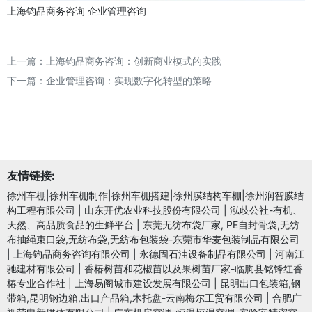
上海钧品商务咨询
企业管理咨询
上一篇：
上海钧品商务咨询：创新商业模式的实践
下一篇：
企业管理咨询：实现数字化转型的策略
友情链接:
徐州车棚|徐州车棚制作|徐州车棚搭建|徐州膜结构车棚|徐州润智膜结
构工程有限公司
|
山东开优农业科技股份有限公司
|
泓歧公社-有机、
天然、高品质食品的生鲜平台
|
东莞无纺布袋厂家, PE自封骨袋,无纺
布抽绳束口袋,无纺布袋,无纺布包装袋-东莞市华麦包装制品有限公司
|
上海钧品商务咨询有限公司
|
永德固石油设备制品有限公司
|
河南江
驰建材有限公司
|
香椿树苗和花椒苗以及果树苗厂家-临朐县铭锋红香
椿专业合作社
|
上海易阁城市建设发展有限公司
|
昆明出口包装箱,钢
带箱,昆明钢边箱,出口产品箱,木托盘-云南梅尔工贸有限公司
|
合肥广