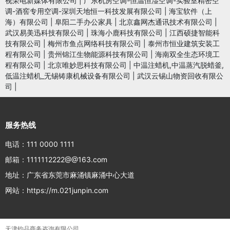
视荣电新媒体有限公司
|
广东机房空调-恒温恒湿空调-实验室精密空
调-酒窖专用空调-深圳天地恒一科技发展有限公司
|
海宝软件（上
海）有限公司
|
阜阳二手办公家具
|
北京鑫网杰通讯技术有限公司
|
武汉易美迅科技有限公司
|
珠海小鹿科技有限公司
|
江西硕捷智能科
技有限公司
|
梅州市鱼点网络科技有限公司
|
泰州市恒业建筑安装工
程有限公司
|
贵州锦江生物能源科技有限公司
|
海南双全生态环境工
程有限公司
|
北京唯妙思科技有限公司
|
中温注蜡机,中温蒸汽脱蜡釜,
低温注蜡机_无锡铸康机械设备有限公司
|
武汉云锡山物资回收有限公
司
|
服务热线
电话：111 0000 1111
邮箱：1111112222@@163.com
地址：广东省东莞市麻涌镇麻涌中心大道
网站：https://m.021junpin.com
天津钧品商务咨询有限公司