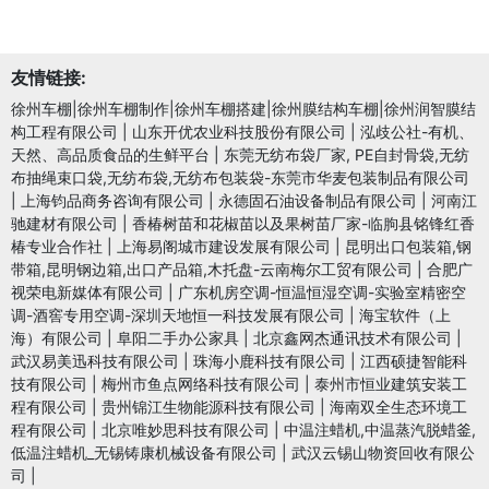
友情链接:
徐州车棚|徐州车棚制作|徐州车棚搭建|徐州膜结构车棚|徐州润智膜结
构工程有限公司
|
山东开优农业科技股份有限公司
|
泓歧公社-有机、
天然、高品质食品的生鲜平台
|
东莞无纺布袋厂家, PE自封骨袋,无纺
布抽绳束口袋,无纺布袋,无纺布包装袋-东莞市华麦包装制品有限公司
|
上海钧品商务咨询有限公司
|
永德固石油设备制品有限公司
|
河南江
驰建材有限公司
|
香椿树苗和花椒苗以及果树苗厂家-临朐县铭锋红香
椿专业合作社
|
上海易阁城市建设发展有限公司
|
昆明出口包装箱,钢
带箱,昆明钢边箱,出口产品箱,木托盘-云南梅尔工贸有限公司
|
合肥广
视荣电新媒体有限公司
|
广东机房空调-恒温恒湿空调-实验室精密空
调-酒窖专用空调-深圳天地恒一科技发展有限公司
|
海宝软件（上
海）有限公司
|
阜阳二手办公家具
|
北京鑫网杰通讯技术有限公司
|
武汉易美迅科技有限公司
|
珠海小鹿科技有限公司
|
江西硕捷智能科
技有限公司
|
梅州市鱼点网络科技有限公司
|
泰州市恒业建筑安装工
程有限公司
|
贵州锦江生物能源科技有限公司
|
海南双全生态环境工
程有限公司
|
北京唯妙思科技有限公司
|
中温注蜡机,中温蒸汽脱蜡釜,
低温注蜡机_无锡铸康机械设备有限公司
|
武汉云锡山物资回收有限公
司
|