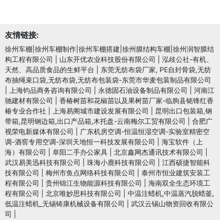
友情链接:
徐州车棚|徐州车棚制作|徐州车棚搭建|徐州膜结构车棚|徐州润智膜结
构工程有限公司
|
山东开优农业科技股份有限公司
|
泓歧公社-有机、
天然、高品质食品的生鲜平台
|
东莞无纺布袋厂家, PE自封骨袋,无纺
布抽绳束口袋,无纺布袋,无纺布包装袋-东莞市华麦包装制品有限公司
|
上海钧品商务咨询有限公司
|
永德固石油设备制品有限公司
|
河南江
驰建材有限公司
|
香椿树苗和花椒苗以及果树苗厂家-临朐县铭锋红香
椿专业合作社
|
上海易阁城市建设发展有限公司
|
昆明出口包装箱,钢
带箱,昆明钢边箱,出口产品箱,木托盘-云南梅尔工贸有限公司
|
合肥广
视荣电新媒体有限公司
|
广东机房空调-恒温恒湿空调-实验室精密空
调-酒窖专用空调-深圳天地恒一科技发展有限公司
|
海宝软件（上
海）有限公司
|
阜阳二手办公家具
|
北京鑫网杰通讯技术有限公司
|
武汉易美迅科技有限公司
|
珠海小鹿科技有限公司
|
江西硕捷智能科
技有限公司
|
梅州市鱼点网络科技有限公司
|
泰州市恒业建筑安装工
程有限公司
|
贵州锦江生物能源科技有限公司
|
海南双全生态环境工
程有限公司
|
北京唯妙思科技有限公司
|
中温注蜡机,中温蒸汽脱蜡釜,
低温注蜡机_无锡铸康机械设备有限公司
|
武汉云锡山物资回收有限公
司
|