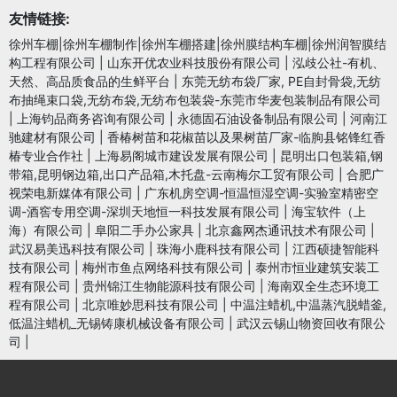
友情链接:
徐州车棚|徐州车棚制作|徐州车棚搭建|徐州膜结构车棚|徐州润智膜结
构工程有限公司
|
山东开优农业科技股份有限公司
|
泓歧公社-有机、
天然、高品质食品的生鲜平台
|
东莞无纺布袋厂家, PE自封骨袋,无纺
布抽绳束口袋,无纺布袋,无纺布包装袋-东莞市华麦包装制品有限公司
|
上海钧品商务咨询有限公司
|
永德固石油设备制品有限公司
|
河南江
驰建材有限公司
|
香椿树苗和花椒苗以及果树苗厂家-临朐县铭锋红香
椿专业合作社
|
上海易阁城市建设发展有限公司
|
昆明出口包装箱,钢
带箱,昆明钢边箱,出口产品箱,木托盘-云南梅尔工贸有限公司
|
合肥广
视荣电新媒体有限公司
|
广东机房空调-恒温恒湿空调-实验室精密空
调-酒窖专用空调-深圳天地恒一科技发展有限公司
|
海宝软件（上
海）有限公司
|
阜阳二手办公家具
|
北京鑫网杰通讯技术有限公司
|
武汉易美迅科技有限公司
|
珠海小鹿科技有限公司
|
江西硕捷智能科
技有限公司
|
梅州市鱼点网络科技有限公司
|
泰州市恒业建筑安装工
程有限公司
|
贵州锦江生物能源科技有限公司
|
海南双全生态环境工
程有限公司
|
北京唯妙思科技有限公司
|
中温注蜡机,中温蒸汽脱蜡釜,
低温注蜡机_无锡铸康机械设备有限公司
|
武汉云锡山物资回收有限公
司
|